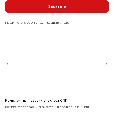
Заказать
Машинка рустовочная для расшивки шва
Комплект для сварки внахлест СП11
Св
ия
Комплект для сварки внахлест СП11 предназначен: Для
Св
профессионального применения при выполнении широкого
Пр