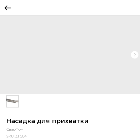
Насадка для прихватки
СварПом
SKU:
3.11504