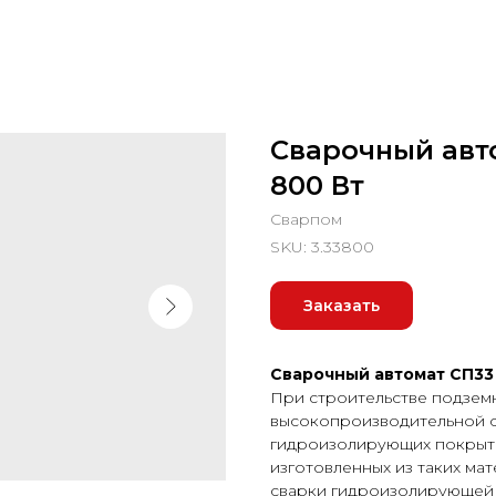
Сварочный авто
800 Вт
Сварпом
SKU:
3.33800
Заказать
Сварочный автомат СП33 
При строительстве подзем
высокопроизводительной с
гидроизолирующих покрытий
изготовленных из таких ма
сварки гидроизолирующей 