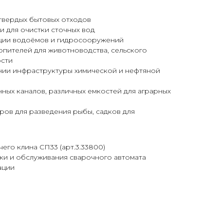
твердых бытовых отходов
и для очистки сточных вод
ции водоёмов и гидросооружений
опителей для животноводства, сельского
ости
нии инфраструктуры химической и нефтяной
ых каналов, различных емкостей для аграрных
ров для разведения рыбы, садков для
его клина СП33 (арт.3.33800)
ки и обслуживания сварочного автомата
ации